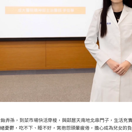
含飴弄孫，到菜市場快活穿梭，與鄰居天南地北串門子，生活充
緒憂鬱，吃不下、睡不好，常抱怨頭暈疲倦，擔心成為兒女的負