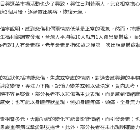
目與逛菜市場活動也少了興致，與往日判若兩人。兒女相當擔心
療3個月後，逐漸露出笑容，恢復元氣。
佳寧說明，感到悲傷和偶爾情緒低落是正常的現象。然而，持續
生福利部調查發現，台灣人平均每10人就有1人罹患憂鬱症，而
6名長者就1人有憂鬱症。老年憂鬱是指60歲之後第一次出現憂鬱症
的症狀包括持續悲傷、焦慮或空虛的情緒，對過去感興趣的事物
速度變慢，專注力下降、記憶力變差或難以做決定，負向思考，
時不容易察覺，部分長者不以悲傷為主要表現，而是感到情緒麻
感受；也可能以身體症狀呈現，例如身體疼痛、頭痛、全身無力
素相當多元，大腦功能的變化可能會影響情緒，而引發憂鬱；也
患嚴重疾病或摯愛親友過世。此外，部分長者在未出現明確壓力