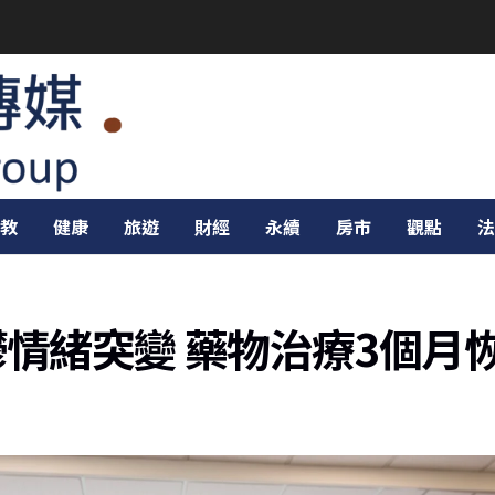
教
健康
旅遊
財經
永續
房市
觀點
法
鬱情緒突變 藥物治療3個月