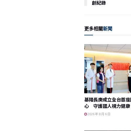
o
創紀錄
o
k
更多相關
新聞
基隆長庚成立全台首座
心 守護國人視力健康
2026 年 8 月 6 日