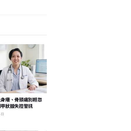
全身癢、骨頭痛別輕忽
副甲狀腺失控警訊
6 日