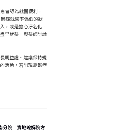
狀患者認為就醫便利，
憂鬱症就醫率偏低的狀
入，或是擔心汙名化。
盡早就醫，與醫師討論
長期益處。建議保持規
的活動。若出現憂鬱症
南分院 實地暸解院方