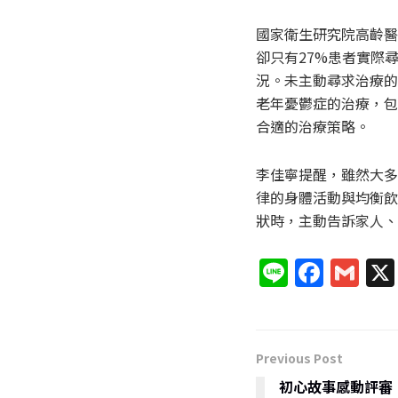
國家衛生研究院高齡醫
卻只有27%患者實際
況。未主動尋求治療的
老年憂鬱症的治療，包
合適的治療策略。
李佳寧提醒，雖然大多
律的身體活動與均衡飲
狀時，主動告訴家人、
Li
F
G
n
a
m
e
c
ai
e
l
Previous Post
b
初心故事感動評審