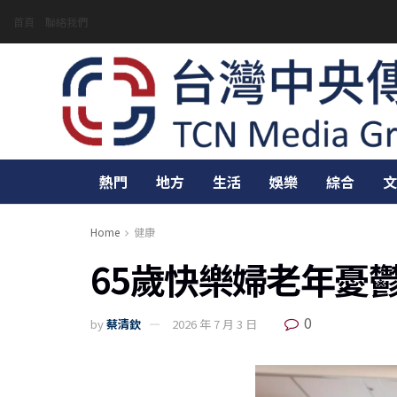
首頁
聯絡我們
熱門
地方
生活
娛樂
綜合
文
Home
健康
65歲快樂婦老年憂
0
by
蔡清欽
2026 年 7 月 3 日