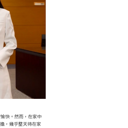
實愉快。然而，在家中
擔，幾乎整天待在家