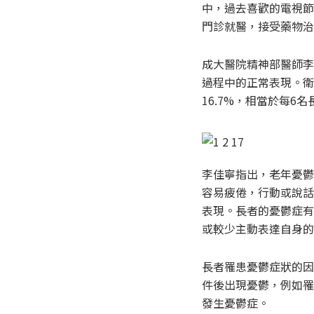
中，過去喜歡的電視節
門診就醫，接受藥物治
成大醫院精神部醫師李
過程中的正常表現。衛
16.7%，相當於每
李佳寧指出，老年憂鬱
容易疲倦，行動或說話
表現。長者的憂鬱症有
或較少主動表達自身的
長者罹患憂鬱症狀的因
件後出現憂鬱，例如罹
發生憂鬱症。