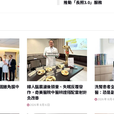
推動「長照3.0」服務
圓錐角膜中
婦人腦震盪後頭暈、失眠反覆發
洗腎患者
作，奇美醫院中醫辨證搭配雷射針
醫：恐是
灸改善
2026 年 8 月 
2026 年 8 月 6 日