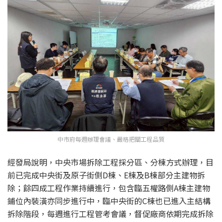
中市府每週辦理會議、嚴格把關工程品質
經發局說明，中央市場拆除工程採分區、分棟方式辦理，目
前已完成中央街及原子街側D棟、E棟及B棟部分主建物拆
除；餘四成工程作業持續進行，包含臨五權路側A棟主建物
鋪位內裝潢亦同步進行中，臨中央街的C棟也已進入主結構
拆除階段，每週進行工程管考會議，督促廠商依期完成拆除