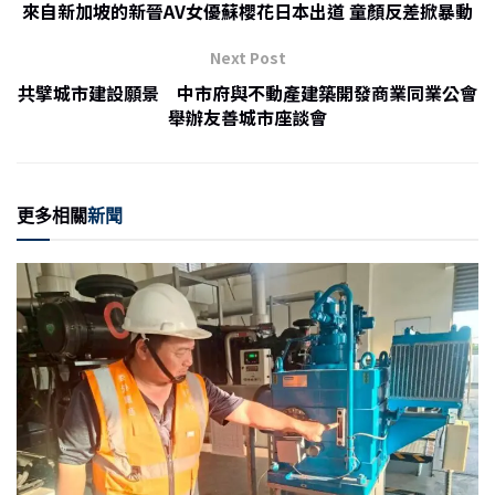
b
at
來自新加坡的新晉AV女優蘇櫻花日本出道 童顏反差掀暴動
o
Next Post
o
共擘城市建設願景 中市府與不動產建築開發商業同業公會
k
舉辦友善城市座談會
更多相關
新聞