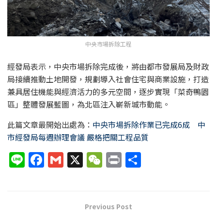
中央市場拆除工程
經發局表示，中央市場拆除完成後，將由都市發展局及財政
局接續推動土地開發，規劃導入社會住宅與商業設施，打造
兼具居住機能與經濟活力的多元空間，逐步實現「菜奇鴨園
區」整體發展藍圖，為北區注入嶄新城市動能。
此篇文章最開始出處為：
中央市場拆除作業已完成6成 中
市經發局每週辦理會議 嚴格把關工程品質
Li
F
G
X
W
P
分
n
a
m
e
ri
享
e
c
ai
C
nt
e
l
h
Previous Post