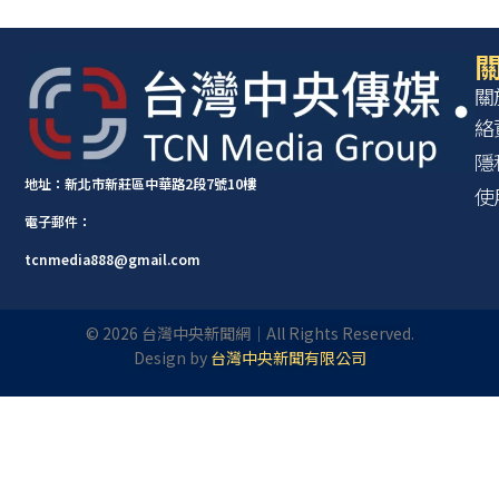
關
關
絡
隱
地址：新北市新莊區中華路2段7號10樓
使
電子郵件：
tcnmedia888@gmail.com
©
2026
台灣中央新聞網｜All Rights Reserved.
Design by
台灣中央新聞有限公司