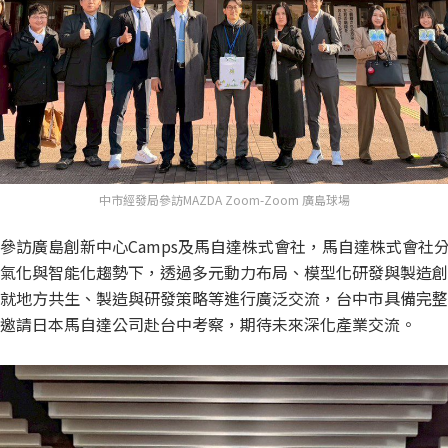
中市經發局參訪MAZDA Zoom-Zoom 廣島球場
參訪廣島創新中心Camps及馬自達株式會社，馬自達株式會社
氣化與智能化趨勢下，透過多元動力布局、模型化研發與製造創
就地方共生、製造與研發策略等進行廣泛交流，台中市具備完整
邀請日本馬自達公司赴台中考察，期待未來深化產業交流。