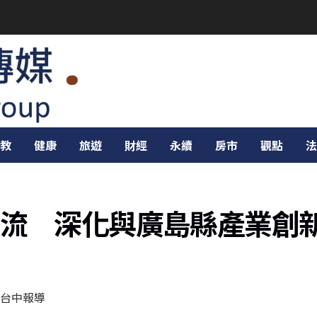
教
健康
旅遊
財經
永續
房市
觀點
法
流 深化與廣島縣產業創
台中報導