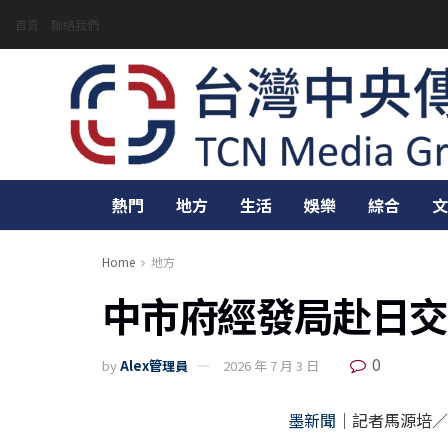
首頁
聯絡我們
熱門
地方
生活
娛樂
綜合
文
Home
地方
中市府經發局赴日交
0
by
Alex管理員
2026 年 7 月 3 日
墨新聞
｜記者馬源培／