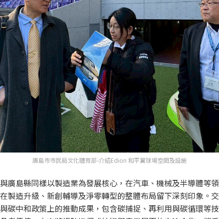
廣島市市民局文化體育部-介紹Edion 和平翼球場空間及設施
與廣島縣同樣以製造業為發展核心，在汽車、機械及半導體等領
在製造升級、新創輔導及淨零轉型的整體布局留下深刻印象。交
與碳中和政策上的推動成果，包含碳捕捉、再利用與碳循環等技