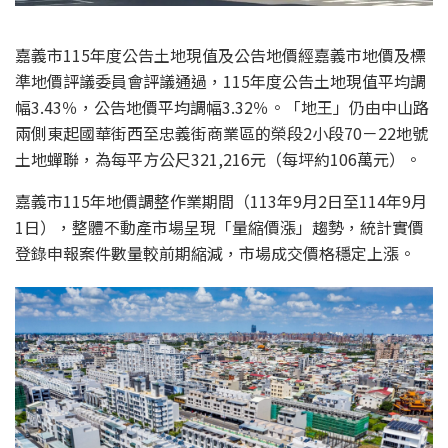
嘉義
市
115
年度公告土地現值
及公告地價
經
嘉義
市地價及標
準地價評議委員會評議
通過
，
1
1
5
年度公告土地現值
平均
調
幅
3
.
43
％
，
公告地價
平均調幅
3.32
％
。
「地王」仍由中山路
兩側東起國華街西至忠義街商業區的榮段2小段70－22地號
土地蟬聯
，為每平方公尺
3
21
,
216
元（每坪約
1
0
6
萬元）
。
嘉義市
115
年地價調整作業期間
（11
3
年9月2日至11
4
年9月
1日）
，
整體不動產市場呈現「量縮價漲」趨勢，統計
實價
登錄申報案件數
量
較前期
縮減
，市場成交
價格穩定上漲。