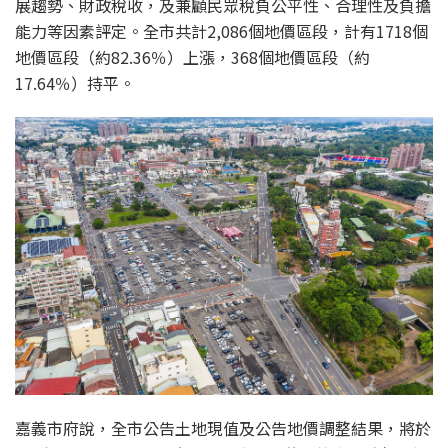
展趨勢、
財政稅收，及兼顧民眾稅負公平性、合理性及負擔
能力
等因素評定。全市共計2,086個地價區段，
計有
1718個
地價區段
（約82.36％）
上漲
，368個
地價區段
（約
17.64％）
持平
。
嘉義市府說，全市
公告土地現值
及公告地價
調整結果，將於