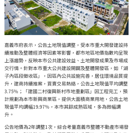
嘉義市府表示，公告土地現值
調整
，
受本市重大開發建設持
續推動及整體經濟等因素
等
影響，都市
地區
地價指數均呈現
上漲趨勢
，
反映本市
公共
建設效益、土地開發成果及市場成
交行情。
針對
本市
重
大
公共
建設
開闢
及
整體開發區，如
「
湖
子內區段徵收
區
」，
因區內公共設施完善，居住環境品質提
升，建商持續推案
，
買賣交易熱絡，
公告土地現值
平均
調整
3.
75
％
；「建國二村復興新村市地重劃區」
因工程完工
，
預
計規劃為本市新興商業區，
提供大面積商業用地，
公告土地
現值平均調幅19.97％
，
本市
其
餘
成熟區域
，多為微幅調
升
。
公告地價為2年調整1次，綜合考
量嘉義市
整體不動產市場發