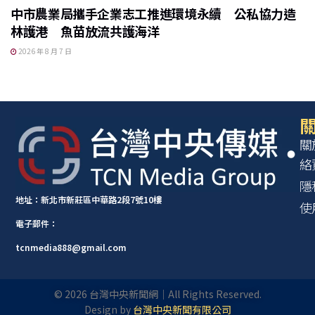
中市農業局攜手企業志工推進環境永續 公私協力造
林護港 魚苗放流共護海洋
2026 年 8 月 7 日
關
關
絡
隱
地址：新北市新莊區中華路2段7號10樓
使
電子郵件：
tcnmedia888@gmail.com
©
2026
台灣中央新聞網｜All Rights Reserved.
Design by
台灣中央新聞有限公司