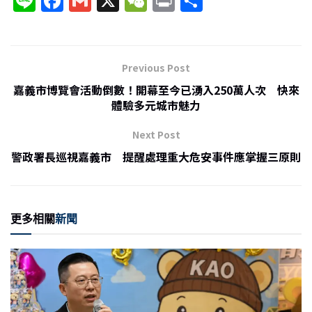
Li
F
G
X
W
P
分
n
a
m
e
ri
享
e
c
ai
C
nt
e
l
h
Previous Post
b
at
嘉義市博覽會活動倒數！開幕至今已湧入250萬人次 快來
o
體驗多元城市魅力
o
Next Post
k
警政署長巡視嘉義市 提醒處理重大危安事件應掌握三原則
更多相關
新聞