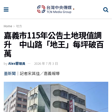
Home
地方
嘉義市115年公告土地現值調
升 中山路「地王」每坪破百
萬
by
Alex管理員
2026 年 7 月 3 日
墨新聞
｜記者宋其佳／嘉義報導