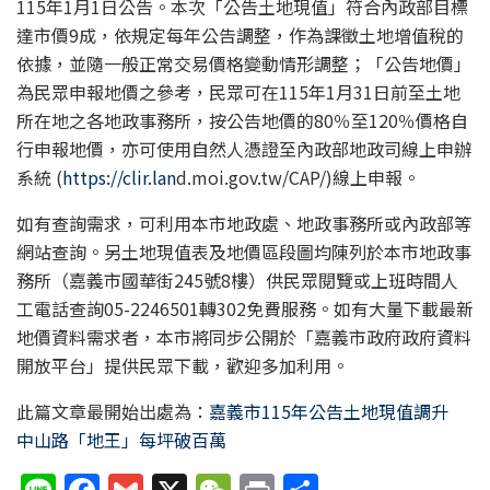
11
5
年1月1日公告
。
本次
「
公告土地現值
」
符合
內政部目標
達市價9成，依規定每年公告調整，作為課徵土地增值稅的
依據，並隨一般正常交易價格變動情形調整
；
「公告地價」
為民眾申報地價之參考，民眾可在11
5
年1月31日前至土地
所在地之各地政事務所，按公告地價的80％至120％價格自
行申報地價，亦可使用自然人憑證至內政部地政司線上申辦
系統 (
https://clir.lan
d.moi.gov.tw/CAP/)線上申報
。
如
有
查詢
需
求，可利
用本市
地政處
、地政事務所
或內政部等
網站查詢
。
另
土地現值表及地價區段圖均陳列於本市地政事
務所（嘉義市國華街245號8
樓）供民眾閱覽
或上班時間人
工電話查詢05-2246501轉302免費服務
。
如有大量下載最新
地價資料需求者，
本市
將同步公開於
「嘉義
市政府政府資料
開放平台
」提
供民眾下載，歡迎多加利用。
此篇文章最開始出處為：
嘉義市115年公告土地現值調升
中山路「地王」每坪破百萬